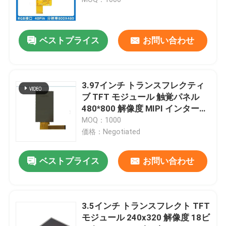
タッチ画面TFTの表示
ベストプライス
お問い合わせ
円形TFTの表示
3.97インチ トランスフレクティ
tftのカラー ディスプレイ
ブ TFT モジュール 触覚パネル
480*800 解像度 MIPI インターフ
ェース 150C/D
MOQ：1000
amoled表示モジュール
価格：Negotiated
マイクロOLEDディスプレイ
ベストプライス
お問い合わせ
棒タイプTFT
3.5インチ トランスフレクト TFT
モジュール 240x320 解像度 18ビ
スクウェア TFT ディスプレイ