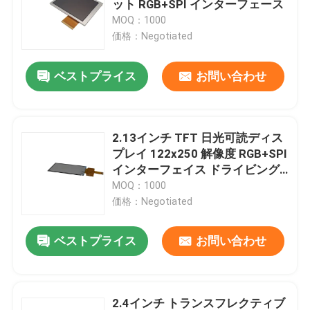
ット RGB+SPI インターフェース
MOQ：1000
高い明るさLCDの表示
価格：Negotiated
ベストプライス
お問い合わせ
COB LCD ディスプレイ
日光読解可能なTFT
2.13インチ TFT 日光可読ディス
プレイ 122x250 解像度 RGB+SPI
UART TFTの表示
インターフェイス ドライビング
IC NV3052C
MOQ：1000
価格：Negotiated
LCD表示モジュール
ベストプライス
お問い合わせ
PMOLEDの表示
epaperの表示
2.4インチ トランスフレクティブ