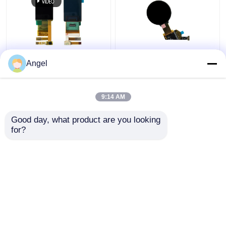
1.45インチ AMOLEDデ
1.39インチ高解像度オ
Angel
ィスプレイモジュール,
レッドディスプレ
272×340 解像度, 24ピ
イ,400×400ミピインタ
ンMIPIインターフェー
ーフェイス,RM69080IC
9:14 AM
ス オレッドタッチスク
ドライブ
ベストプライス
ベストプライス
リーンモジュール
Good day, what product are you looking 
for?
お問い合わせ
お問い合わせ
多くを見て下さい
ホーム
企業情報
お問い合わせ
Desktop Site