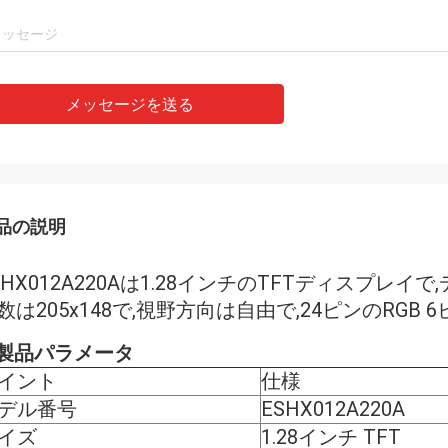
メッセージを送る
品の説明
SHX012A220Aは1.28インチのTFTディスプ
数は205x148で,視野方向は自由で,24ピンのRGB
:製品パラメータ
イント
仕様
デル番号
ESHX012A220A
イズ
1.28インチ TFT