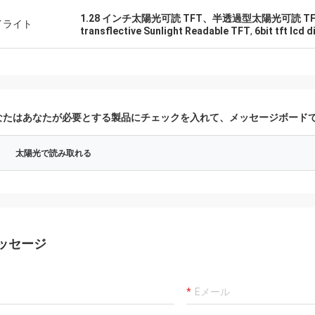
たします。ディスプレイの品質は素
1.28 インチ太陽光可読 TFT、半透過型太陽光可読 TFT
く、本当に一流に見えます。製造業
イライト
transflective Sunlight Readable TFT
,
6bit tft lcd d
て貴社を見つけることができてうれ
います
なたはあなたが必要とする製品にチェックを入れて、メッセージボード
太陽光で読み取れる
ッセージ