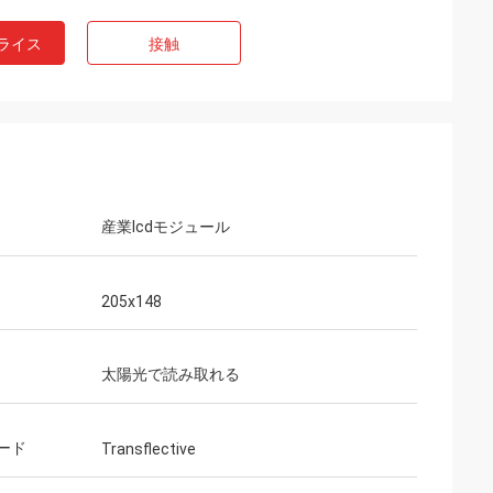
ライス
接触
産業lcdモジュール
205x148
太陽光で読み取れる
ード
Transflective