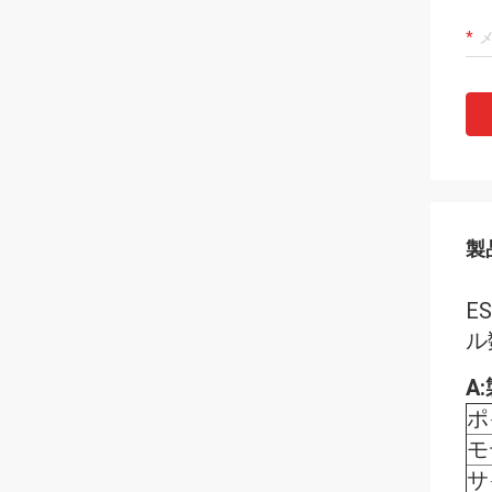
製
E
ル
A
ポ
モ
サ