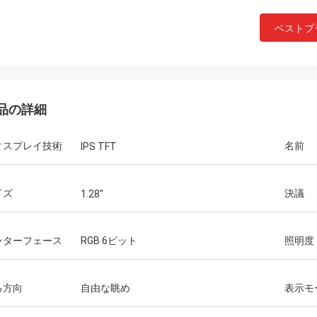
ベストプ
品の詳細
ィスプレイ技術
名前
IPS TFT
イズ
決議
1.28"
インコテック
ンターフェース
RGB 6ビット
照明度
円形ディスプレイの使用も開始し、
製品で確認およびテストしていま
ログラミングなどの作業が必要な場
る方向
自由な眺め
表示モ
りますが、これは弊社エンジニアの
す。ご質問がございましたら、お知