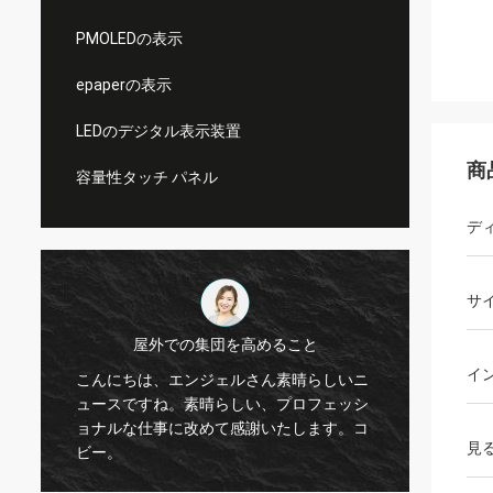
PMOLEDの表示
epaperの表示
LEDのデジタル表示装置
商
容量性タッチ パネル
デ
サ
屋外での集団を高めること
イ
こんにちは、エンジェルさん素晴らしいニ
はい、
ュースですね。素晴らしい、プロフェッシ
現在は
ョナルな仕事に改めて感謝いたします。コ
す。プ
見
ビー。
合もあ
仕事で