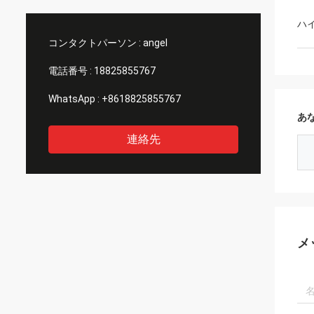
らせい
晴らし
ハ
者とし
コンタクトパーソン :
angel
しく思
電話番号 :
18825855767
WhatsApp :
+8618825855767
あ
連絡先
メ