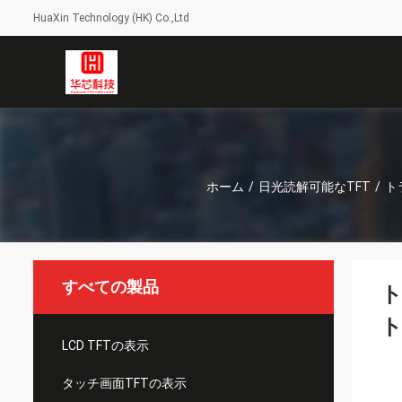
HuaXin Technology (HK) Co.,Ltd
ホーム
/
日光読解可能なTFT
/
ト
すべての製品
ト
ト
LCD TFTの表示
タッチ画面TFTの表示