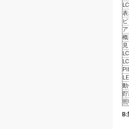
L
表
ピ
ア
概
見
L
L
P
L
動
貯
照
B