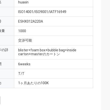
名
huaxin
ISO14001/ISO9001/IATF16949
号
ESHX012A220A
数量
1000
交渉可能
ジの詳
blister+foam box+bubble bag+inside
carton+masterのカートン
間
6weeks
T/T
力
1ヶ月あたりの100K