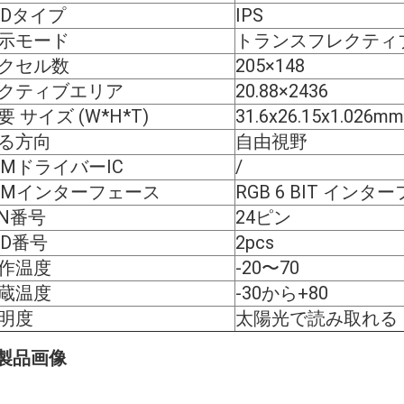
CDタイプ
IPS
示モード
トランスフレクティ
クセル数
205×148
クティブエリア
20.88×2436
要 サイズ (W*H*T)
31.6x26.15x1.026mm
る方向
自由視野
CMドライバーIC
/
CMインターフェース
RGB 6 BIT インタ
IN番号
24ピン
ED番号
2pcs
作温度
-20〜70
蔵温度
-30から+80
明度
太陽光で読み取れる
:製品画像