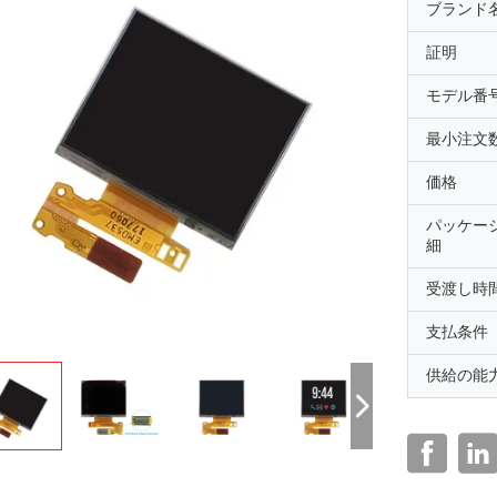
ブランド
証明
モデル番
最小注文
価格
パッケー
細
受渡し時
支払条件
供給の能