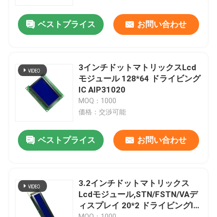
ベストプライス
お問い合わせ
VRショー
私達について
3インチドットマトリックスLcd
モジュール 128*64 ドライビング
工場旅行
IC AIP31020
MOQ：1000
価格：交渉可能
品質管理
ベストプライス
お問い合わせ
私達に連絡しなさい
引用を要求しなさい
3.2インチドットマトリックス
Lcdモジュール,STN/FSTN/VAデ
ィスプレイ 20*2 ドライビングIC
LCD TFTの表示
AIP31066
MOQ：1000