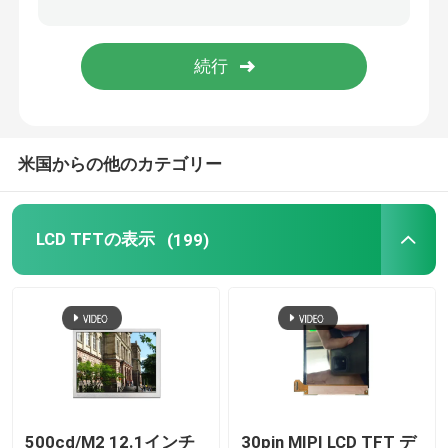
高い明るさLCDの表示
COB LCD ディスプレイ
米国からの他のカテゴリー
日光読解可能なTFT
UART TFTの表示
LCD TFTの表示
(199)
LCD表示モジュール
PMOLEDの表示
epaperの表示
500cd/M2 12.1インチ
30pin MIPI LCD TFT デ