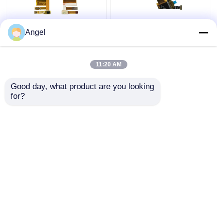
1.45インチ AMOLEDデ
1.39インチ高解像度オ
Angel
ィスプレイモジュール,
レッドディスプレ
272×340 解像度, 24ピ
イ,400×400ミピインタ
ンMIPIインターフェー
ーフェイス,RM69080IC
11:20 AM
ス オレッドタッチスク
ドライブ
ベストプライス
ベストプライス
リーンモジュール
Good day, what product are you looking 
for?
お問い合わせ
お問い合わせ
多くを見て下さい
ホーム
企業情報
お問い合わせ
Desktop Site
地図
Privacy Policy