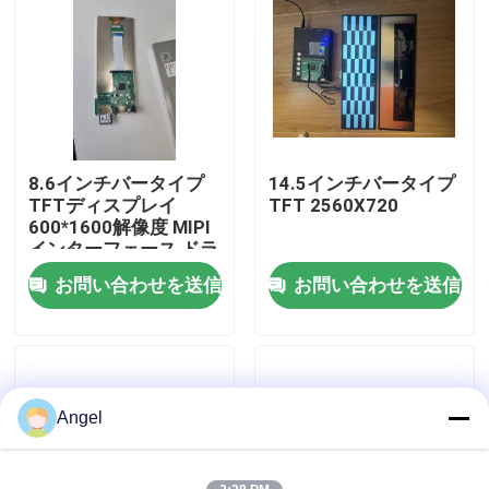
VRショー
私達について
8.6インチバータイプ
14.5インチバータイプ
工場旅行
TFTディスプレイ
TFT 2560X720
600*1600解像度 MIPI
インターフェース ドラ
品質管理
イブIC JD9365DA-H3
お問い合わせを送信
お問い合わせを送信
私達に連絡しなさい
引用を要求しなさい
Angel
LCD TFTの表示