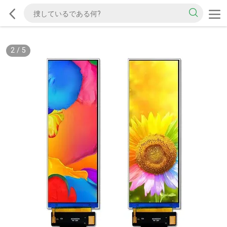
2
/
5