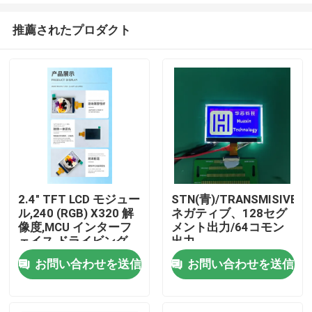
推薦されたプロダクト
2.4" TFT LCD モジュー
STN(青)/TRANSMISIVE/
ル,240 (RGB) X320 解
ネガティブ、128セグ
家
像度,MCU インターフ
メント出力/64コモン
ェイス,ドライビング
出力
IC ILI9340X,ALL ウォ
お問い合わせを送信
お問い合わせを送信
プロダクト
ーク,4LED
ビデオ