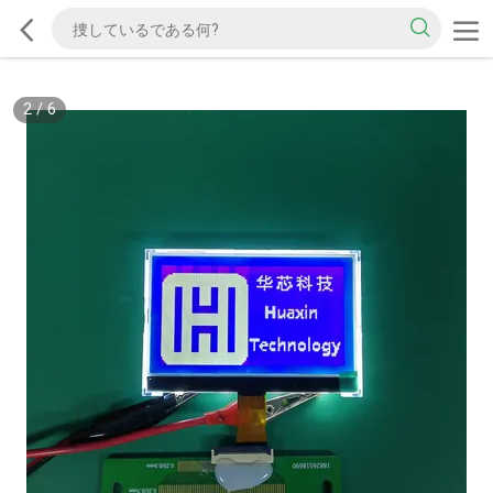
2
/
6