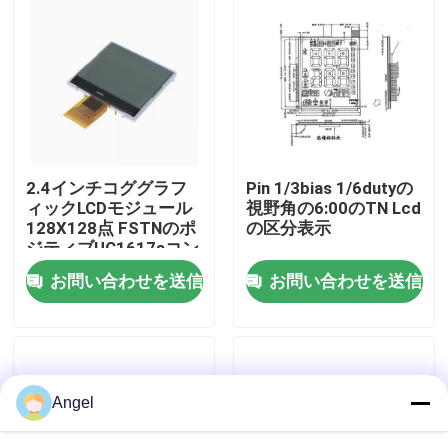
VRショー
私達について
工場旅行
2.4インチコググラフ
Pin 1/3bias 1/6dutyの
ィックLCDモジュール
視野角の6:00のTN Lcd
128X128点 FSTNのポ
の区分表示
品質管理
ジティブUC1617sコン
トローラ
お問い合わせを送信
お問い合わせを送信
私達に連絡しなさい
引用を要求しなさい
Angel
LCD TFTの表示