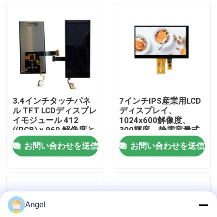
VRショー
私達について
工場旅行
3.4インチタッチパネ
7インチIPS産業用LCD
ル TFT LCDディスプレ
ディスプレイ、
品質管理
イモジュール 412
1024x600解像度、
((RGB) x 960 解像度と
300輝度、静電容量式
産業用 MIPI 2L インタ
タッチスクリーン
お問い合わせを送信
お問い合わせを送信
ーフェース
私達に連絡しなさい
引用を要求しなさい
Angel
LCD TFTの表示