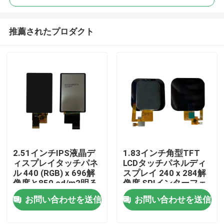
推薦されたプロダクト
2.51インチIPS液晶デ
1.83インチ角型TFT
家
ィスプレイタッチパネ
LCDタッチパネルディ
ル 440 (RGB) x 696解
スプレイ 240 x 284解
像度と850 cd/m2明る
像度 SPIインターフェ
プロダクト
さ MIPIインターフェー
ース
お問い合わせを送信
お問い合わせを送信
ス
ビデオ