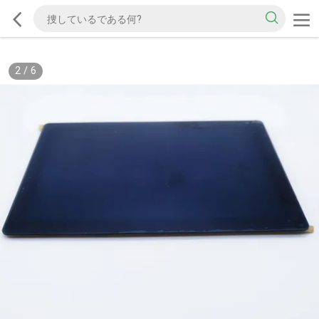
2
/
6