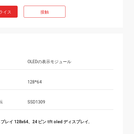
ライス
接触
OLEDの表示モジュール
128*64
転
SSD1309
レイ 128x64、24 ピン tft oled ディスプレイ
,