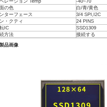
ペレーション Temp
-40~70
面の色
白/青/黄色
ンターフェース
3/4 SPI,I2C
ン・クティ
24 PINS
転IC
SSD1309
続方法
接続する
:製品画像