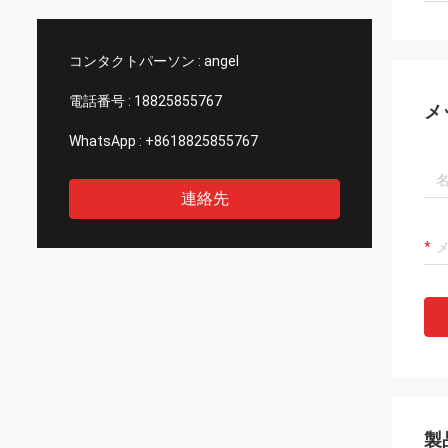
らせいたします。ディスプレ
晴らしく、本当に一流に見え
者として貴社を見つけること
コンタクトパーソン :
angel
しく思います
電話番号 :
18825855767
メ
WhatsApp :
+8618825855767
連絡先
製