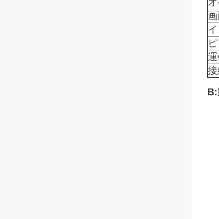
オ
画
イ
ピ
運
接
B