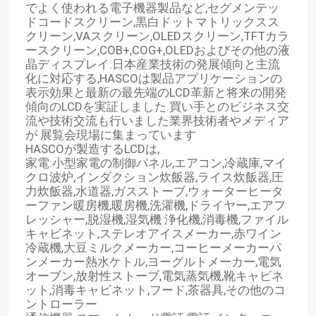
でよく使われる電子機器製品など,セグメンテッ
ドコードスクリーン,黒白ドットマトリックスス
クリーン,VAスクリーン,OLEDスクリーン,TFTカラ
ースクリーン,COB+,COG+,OLEDおよびその他の液
晶ディスプレイ.日本産業技術の発展傾向と主流
化に対応する,HASCOは製品アプリケーションの
表示効果と最新の最先端のLCD革新と将来の開発
傾向のLCDを実証しました.買い手とのビジネス交
流や技術交流も行いました業界技術者やメディア
が 展覧会現場に集まっています
HASCOが製造するLCDは,
家電:小型家電の制御パネル,エアコン,冷蔵庫,マイ
クロ波炉,インダクション炊飯器,ライス炊飯器,圧
力炊飯器,水道器,ガスストーブ,ウォーターヒータ
ーファン暖房機,暖房機,洗濯機,ドライヤー,エアフ
レッシャー,脱湿機,湿気機 浄化機,消毒機,ファイル
家
キャビネット,ステレオアイスメーカー,赤ワイン
冷蔵機,大豆ミルクメーカー,コーヒーメーカーパ
ンメーカー熱水ケトル,ヨーグルトメーカー,電気
プロダクト
オーブン,放射性ストーブ,電気蒸気機,靴キャビネ
ット,消毒キャビネット,フード,茶器具,その他のコ
ントローラー
ビデオ