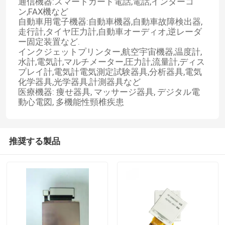
通信機器:スマートカード電話,電話,インターコ
ン,FAX機など
自動車用電子機器:自動車機器,自動車故障検出器,
VRショー
走行計,タイヤ圧力計,自動車オーディオ,逆レーダ
ー固定装置など.
インクジェットプリンター,航空宇宙機器,温度計,
私達について
水計,電気計,マルチメーター,圧力計,流量計,ディス
プレイ計,電気計電気測定試験器具,分析器具,電気
化学器具,光学器具,計測器具など
医療機器: 痩せ器具, マッサージ器具, デジタル電
工場旅行
動心電図, 多機能性頸椎疾患
品質管理
推奨する製品
私達に連絡しなさい
引用を要求しなさい
LCD TFTの表示