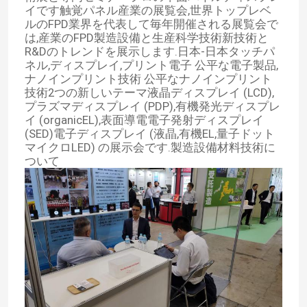
イです触覚パネル産業の展覧会,世界トップレベ
ルのFPD業界を代表して毎年開催される展覧会で
は,産業のFPD製造設備と生産科学技術新技術と
R&Dのトレンドを展示します.日本-日本タッチパ
ネル,ディスプレイ,プリント電子 公平な電子製品,
ナノインプリント技術 公平なナノインプリント
技術2つの新しいテーマ液晶ディスプレイ (LCD),
プラズマディスプレイ (PDP),有機発光ディスプレ
イ (organicEL),表面導電電子発射ディスプレイ
(SED)電子ディスプレイ (液晶,有機EL,量子ドット
マイクロLED) の展示会です.製造設備材料技術に
ついて