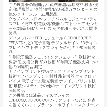
この展覧会の範囲は,生産機器,部品,原材料,検査/測
定,修理機器,計測器,清掃/ESD保護カウンター,その
他のクリーンルーム用製品.
タッチパネル 日本:タッチパネルモジュール/ディ
スプレイ材料 製造設備/機器 ソフトウェア センサ
ー/IC部品 OEMサービス その他タッチパネル関連
製品
ディスプレイ: FPD モジュール (LCD,OLED,PDP
FED,VFDなど) 電子書籍 デジタルサイン 3Dディス
プレイ ソフトディスプレイ その他の FPD関連製
品
印刷電子機器フェア:インクジェット印刷技術 材
料,評価,技術分析 印刷技術 印刷電子機器技術 その
他の関連製品 測定
ナノインプリント技術フェア ナノインプリント
技術ナノインプリント材料 彫刻機器 マイクロデ
バイス 電子ビーム曝光装置 ナノインプリント技
術 堆積システム その他のナノインプリント技術
関連製品.
この展覧会は液晶ディスプレイの
LCD,LCM,COB,COG,COF,バックライトなどに 焦点
を当てていますブラック・ホワイト・スクリーン