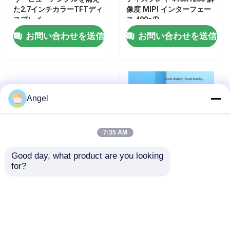
た2.7インチカラーTFTディ
像度 MIPI インターフェー
スプレイ
ス 400c/D
高い明るさLCDの表示
お問い合わせを送信
お問い合わせを送信
COB LCD ディスプレイ
日光読解可能なTFT
Angel
UART TFTの表示
7:35 AM
LCD表示モジュール
Good day, what product are you looking 
for?
1.12インチ AMOLEDディ
2.88インチ TFTディスプレ
スプレイ 126X294点 3ワイ
イモジュール 480*640 解像
PMOLEDの表示
ヤーSPI/4ワイヤーSPIイン
度 400cd 明るさ GC9503V
ターフェース運転IC
ドライビングIC MIIPI
JD9613
2l/RGB16 ビット インター
お問い合わせを送信
お問い合わせを送信
epaperの表示
フェース