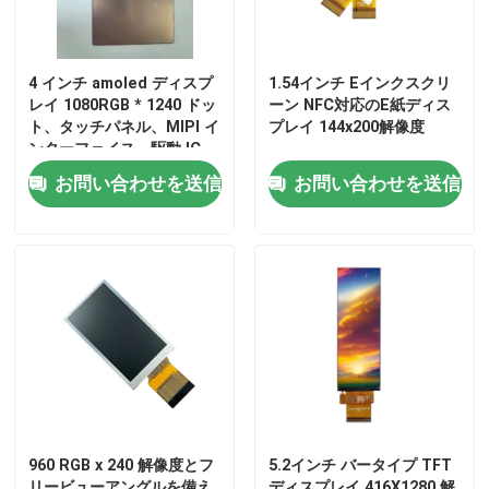
タッチ画面TFTの表示
4 インチ amoled ディスプ
1.54インチ Eインクスクリ
レイ 1080RGB * 1240 ドッ
ーン NFC対応のE紙ディス
円形TFTの表示
ト、タッチパネル、MIPI イ
プレイ 144x200解像度
ンターフェイス、駆動 IC
CH13726 800c/d
お問い合わせを送信
お問い合わせを送信
tftのカラー ディスプレイ
amoled表示モジュール
マイクロOLEDディスプレイ
棒タイプTFT
960 RGB x 240 解像度とフ
5.2インチ バータイプ TFT
スクウェア TFT ディスプレイ
リービューアングルを備え
ディスプレイ 416X1280 解