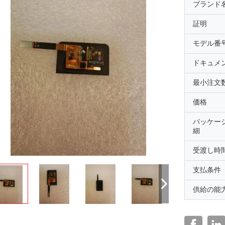
ブランド
証明
モデル番
ドキュメ
最小注文
価格
パッケー
細
受渡し時
支払条件
供給の能