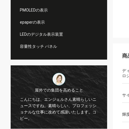
PMOLEDの表示
epaperの表示
LEDのデジタル表示装置
容量性タッチ パネル
商
デ
ロ
インコテック
サ
しいニ
はい、円形ディスプレイの使用も開始し、
ェッシ
現在は製品で確認およびテストしていま
す。コ
す。プログラミングなどの作業が必要な場
輝
合もありますが、これは弊社エンジニアの
仕事です。ご質問がございましたら、お知