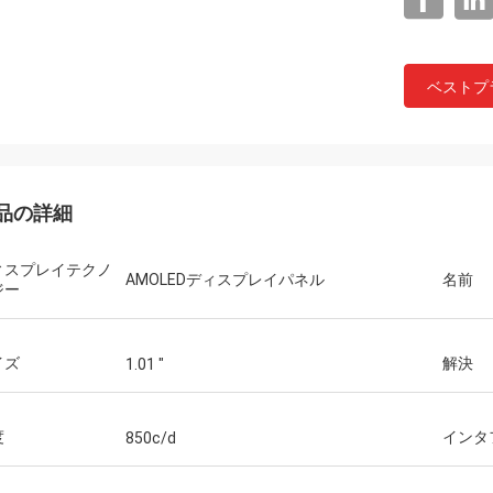
ベストプ
品の詳細
ィスプレイテクノ
AMOLEDディスプレイパネル
名前
ジー
イズ
解決
1.01 "
度
インタ
850c/d