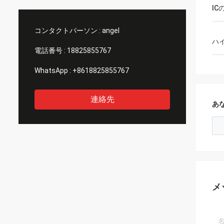
らせいたします。ディスプレイの品質は素
IC
晴らしく、本当に一流に見えます。製造業
者として貴社を見つけることができてうれ
コンタクトパーソン :
angel
しく思います
ハ
電話番号 :
18825855767
WhatsApp :
+8618825855767
連絡先
あ
メ