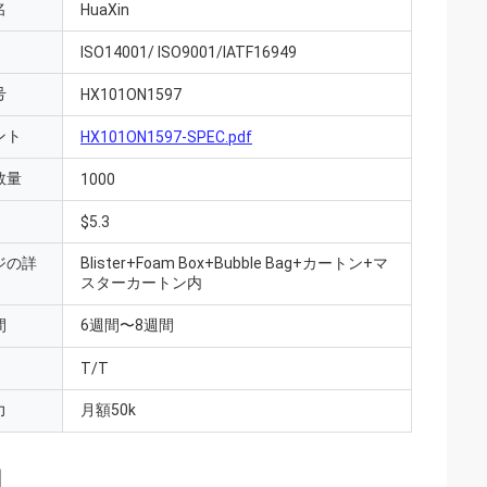
名
HuaXin
ISO14001/ ISO9001/IATF16949
号
HX101ON1597
ント
HX101ON1597-SPEC.pdf
数量
1000
$5.3
ジの詳
Blister+Foam Box+Bubble Bag+カートン+マ
スターカートン内
間
6週間〜8週間
T/T
力
月額50k