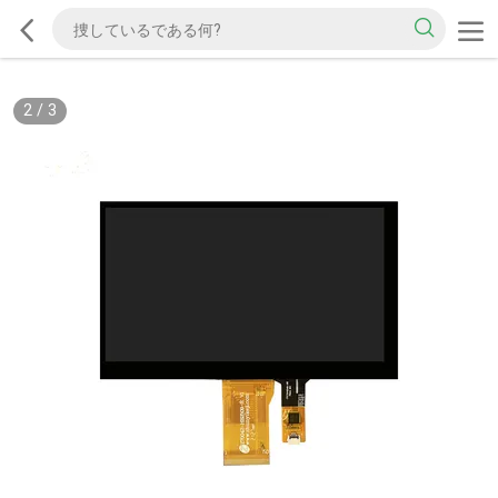
2
/
3