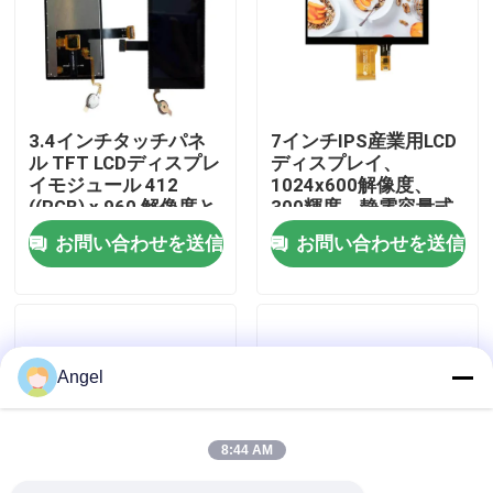
VRショー
私達について
3.4インチタッチパネ
7インチIPS産業用LCD
ル TFT LCDディスプレ
ディスプレイ、
イモジュール 412
1024x600解像度、
工場旅行
((RGB) x 960 解像度と
300輝度、静電容量式
産業用 MIPI 2L インタ
タッチスクリーン
お問い合わせを送信
お問い合わせを送信
ーフェース
品質管理
私達に連絡しなさい
Angel
引用を要求しなさい
8:44 AM
LCD TFTの表示